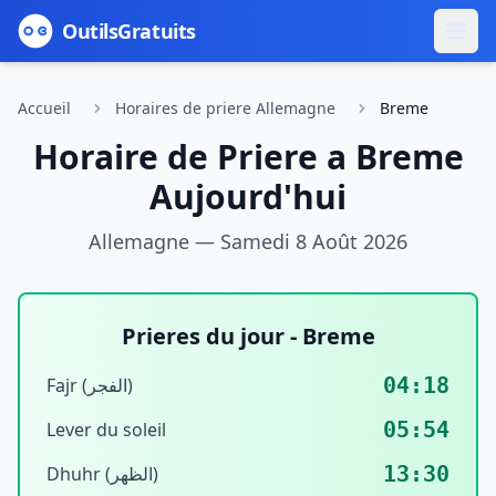
Outils
Gratuits
Accueil
Horaires de priere Allemagne
Breme
Horaire de Priere a
Breme
Aujourd'hui
Allemagne —
Samedi 8 Août 2026
Prieres du jour -
Breme
04:18
Fajr (الفجر)
05:54
Lever du soleil
13:30
Dhuhr (الظهر)