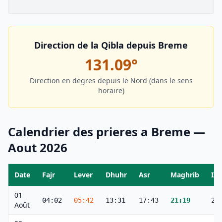
Direction de la Qibla depuis
Breme
131.09
°
Direction en degres depuis le Nord (dans le sens
horaire)
Calendrier des prieres a
Breme
—
Aout
2026
Date
Fajr
Lever
Dhuhr
Asr
Maghrib
Ish
01
04:02
05:42
13:31
17:43
21:19
23
Août