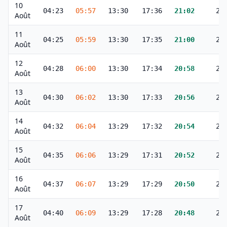
10
04:23
05:57
13:30
17:36
21:02
22
Août
11
04:25
05:59
13:30
17:35
21:00
22
Août
12
04:28
06:00
13:30
17:34
20:58
22
Août
13
04:30
06:02
13:30
17:33
20:56
22
Août
14
04:32
06:04
13:29
17:32
20:54
22
Août
15
04:35
06:06
13:29
17:31
20:52
22
Août
16
04:37
06:07
13:29
17:29
20:50
22
Août
17
04:40
06:09
13:29
17:28
20:48
22
Août