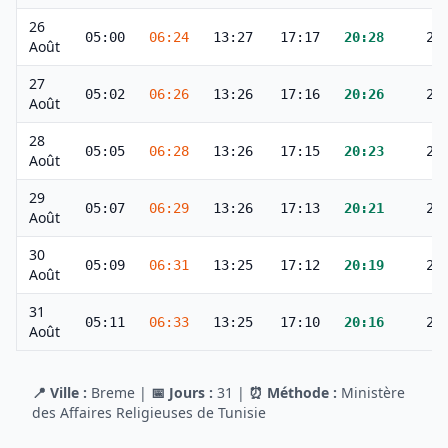
26
05:00
06:24
13:27
17:17
20:28
21
Août
27
05:02
06:26
13:26
17:16
20:26
21
Août
28
05:05
06:28
13:26
17:15
20:23
21
Août
29
05:07
06:29
13:26
17:13
20:21
21
Août
30
05:09
06:31
13:25
17:12
20:19
21
Août
31
05:11
06:33
13:25
17:10
20:16
21
Août
📍 Ville :
Breme
|
📅 Jours :
31
|
⏰ Méthode :
Ministère
des Affaires Religieuses de Tunisie