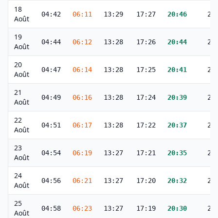
18
04:42
06:11
13:29
17:27
20:46
22
Août
19
04:44
06:12
13:28
17:26
20:44
22
Août
20
04:47
06:14
13:28
17:25
20:41
22
Août
21
04:49
06:16
13:28
17:24
20:39
22
Août
22
04:51
06:17
13:28
17:22
20:37
22
Août
23
04:54
06:19
13:27
17:21
20:35
22
Août
24
04:56
06:21
13:27
17:20
20:32
21
Août
25
04:58
06:23
13:27
17:19
20:30
21
Août