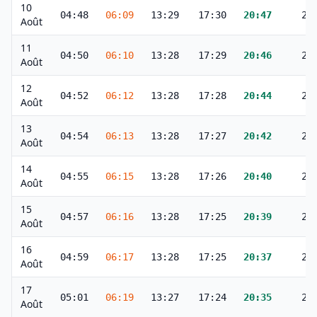
10
04:48
06:09
13:29
17:30
20:47
22
Août
11
04:50
06:10
13:28
17:29
20:46
22
Août
12
04:52
06:12
13:28
17:28
20:44
22
Août
13
04:54
06:13
13:28
17:27
20:42
22
Août
14
04:55
06:15
13:28
17:26
20:40
21
Août
15
04:57
06:16
13:28
17:25
20:39
21
Août
16
04:59
06:17
13:28
17:25
20:37
21
Août
17
05:01
06:19
13:27
17:24
20:35
21
Août