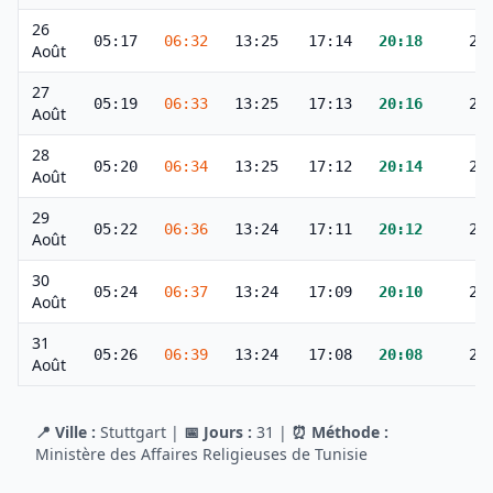
26
05:17
06:32
13:25
17:14
20:18
21
Août
27
05:19
06:33
13:25
17:13
20:16
21
Août
28
05:20
06:34
13:25
17:12
20:14
21
Août
29
05:22
06:36
13:24
17:11
20:12
21
Août
30
05:24
06:37
13:24
17:09
20:10
21
Août
31
05:26
06:39
13:24
17:08
20:08
21
Août
📍 Ville :
Stuttgart
|
📅 Jours :
31
|
⏰ Méthode :
Ministère des Affaires Religieuses de Tunisie