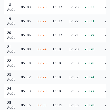
18
05:03
06:20
13:27
17:23
20:33
21
Août
19
05:05
06:22
13:27
17:22
20:31
21
Août
20
05:06
06:23
13:27
17:21
20:29
21
Août
21
05:08
06:24
13:26
17:20
20:28
21
Août
22
05:10
06:26
13:26
17:19
20:26
21
Août
23
05:12
06:27
13:26
17:17
20:24
21
Août
24
05:13
06:29
13:26
17:16
20:22
21
Août
25
05:15
06:30
13:25
17:15
20:20
21
Août