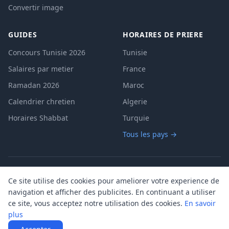
Convertir image
GUIDES
HORAIRES DE PRIERE
Concours Tunisie 2026
Tunisie
Salaires par metier
France
Ramadan 2026
Maroc
Calendrier chretien
Algerie
Horaires Shabbat
Turquie
Tous les pays →
A propos
Contact
Mentions legales
|
|
|
Ce site utilise des cookies pour ameliorer votre experience de
Politique de confidentialite
Cookies
CGU
|
|
navigation et afficher des publicites. En continuant a utiliser
ce site, vous acceptez notre utilisation des cookies.
En savoir
plus
©
2026
OutilsGratuits. Tous droits reserves.