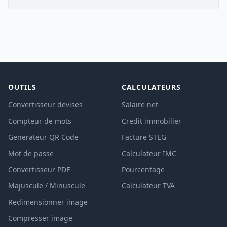
OUTILS
CALCULATEURS
Convertisseur devises
Salaire net
Compteur de mots
Credit immobilier
Generateur QR Code
Facture STEG
Mot de passe
Calculateur IMC
Convertisseur PDF
Pourcentage
Majuscule / Minuscule
Calculateur TVA
Redimensionner image
Compresser image