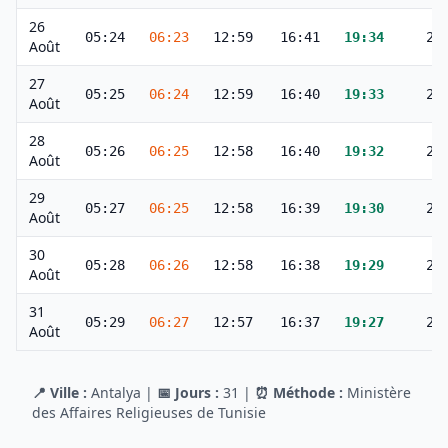
26
05:24
06:23
12:59
16:41
19:34
20
Août
27
05:25
06:24
12:59
16:40
19:33
20
Août
28
05:26
06:25
12:58
16:40
19:32
20
Août
29
05:27
06:25
12:58
16:39
19:30
20
Août
30
05:28
06:26
12:58
16:38
19:29
20
Août
31
05:29
06:27
12:57
16:37
19:27
20
Août
📍 Ville :
Antalya
|
📅 Jours :
31
|
⏰ Méthode :
Ministère
des Affaires Religieuses de Tunisie