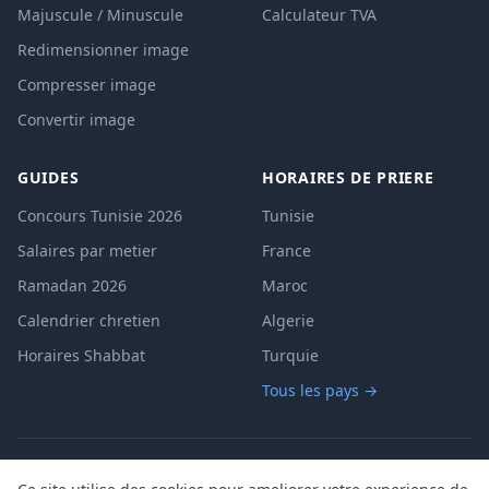
Majuscule / Minuscule
Calculateur TVA
Redimensionner image
Compresser image
Convertir image
GUIDES
HORAIRES DE PRIERE
Concours Tunisie 2026
Tunisie
Salaires par metier
France
Ramadan 2026
Maroc
Calendrier chretien
Algerie
Horaires Shabbat
Turquie
Tous les pays →
A propos
Contact
Mentions legales
|
|
|