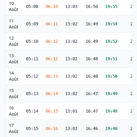
10
05:08
06:10
13:03
16:50
19:55
20
Août
11
05:09
06:11
13:02
16:49
19:54
20
Août
12
05:10
06:12
13:02
16:49
19:52
20
Août
13
05:11
06:12
13:02
16:48
19:51
20
Août
14
05:12
06:13
13:02
16:48
19:50
20
Août
15
05:13
06:14
13:02
16:47
19:49
20
Août
16
05:14
06:15
13:01
16:47
19:48
20
Août
17
05:15
06:16
13:01
16:46
19:46
20
Août