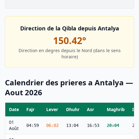
Direction de la Qibla depuis
Antalya
150.42
°
Direction en degres depuis le Nord (dans le sens
horaire)
Calendrier des prieres a
Antalya
—
Aout
2026
Date
Fajr
Lever
Dhuhr
Asr
Maghrib
Ish
01
04:59
06:02
13:04
16:53
20:04
21
Août