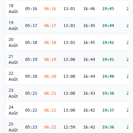
18
05:16
06:16
13:01
16:46
19:45
20
Août
19
05:17
06:17
13:01
16:45
19:44
20
Août
20
05:18
06:18
13:01
16:45
19:42
20
Août
21
05:19
06:19
13:00
16:44
19:41
20
Août
22
05:20
06:20
13:00
16:44
19:40
20
Août
23
05:21
06:21
13:00
16:43
19:38
20
Août
24
05:22
06:21
13:00
16:42
19:37
20
Août
25
05:23
06:22
12:59
16:42
19:36
20
Août