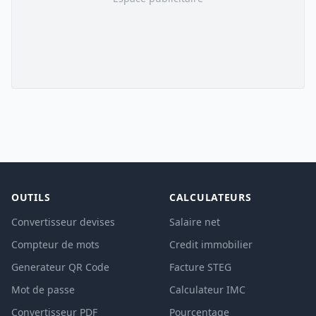
OUTILS
CALCULATEURS
Convertisseur devises
Salaire net
Compteur de mots
Credit immobilier
Generateur QR Code
Facture STEG
Mot de passe
Calculateur IMC
Convertisseur PDF
Pourcentage