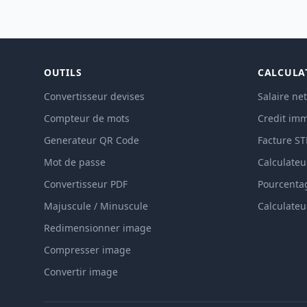
OUTILS
CALCULA
Convertisseur devises
Salaire net
Compteur de mots
Credit imm
Generateur QR Code
Facture S
Mot de passe
Calculateu
Convertisseur PDF
Pourcenta
Majuscule / Minuscule
Calculateu
Redimensionner image
Compresser image
Convertir image