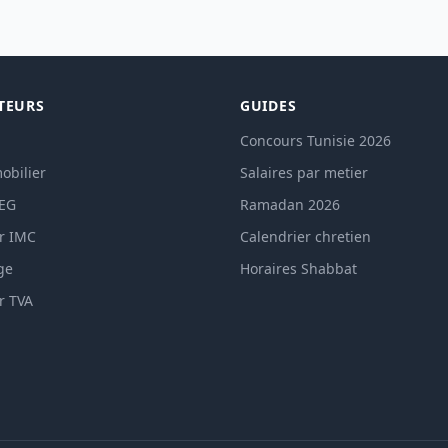
TEURS
GUIDES
Concours Tunisie 2026
obilier
Salaires par metier
TEG
Ramadan 2026
r IMC
Calendrier chretien
ge
Horaires Shabbat
r TVA