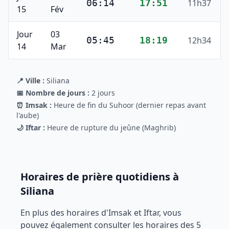
06:14
17:51
11h37
15
Fév
Jour
03
05:45
18:19
12h34
14
Mar
📍 Ville :
Siliana
📅 Nombre de jours :
2
jours
⏰ Imsak :
Heure de fin du Suhoor (dernier repas avant
l'aube)
🌙 Iftar :
Heure de rupture du jeûne (Maghrib)
Horaires de prière quotidiens à
Siliana
En plus des horaires d'Imsak et Iftar, vous
pouvez également consulter les horaires des 5