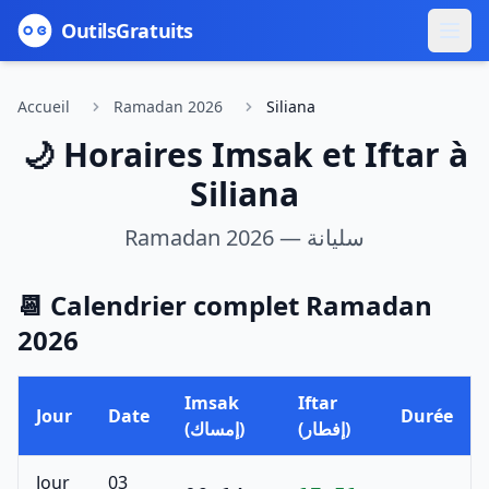
Outils
Gratuits
Accueil
Ramadan 2026
Siliana
🌙 Horaires Imsak et Iftar à
Siliana
Ramadan 2026 —
سليانة
📆 Calendrier complet Ramadan
2026
Imsak
Iftar
Jour
Date
Durée
(إفطار)
(إمساك)
Jour
03