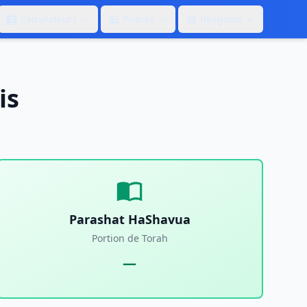
🧮
🕌
📖
Calculateurs
Prieres
Religions
is
Parashat HaShavua
Portion de Torah
—