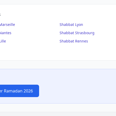
s
Marseille
Shabbat
Lyon
Nantes
Shabbat
Strasbourg
Lille
Shabbat
Rennes
er Ramadan 2026