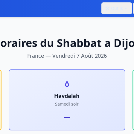
🛠️
Outils
oraires du Shabbat a
Dij
France
—
Vendredi 7 Août 2026
Havdalah
Samedi soir
—