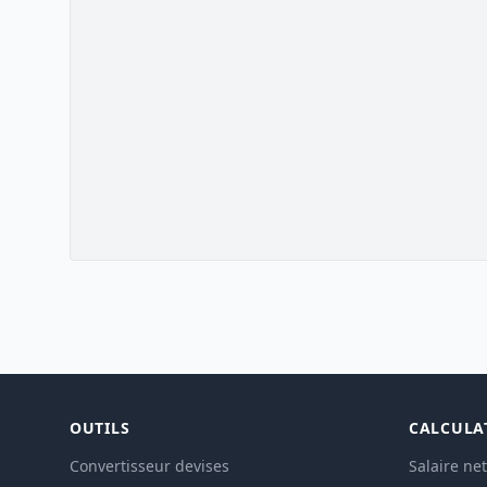
OUTILS
CALCULA
Convertisseur devises
Salaire net