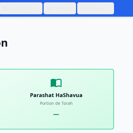
🧮
🕌
📖
Calculateurs
Prieres
Religions
on
Parashat HaShavua
Portion de Torah
—