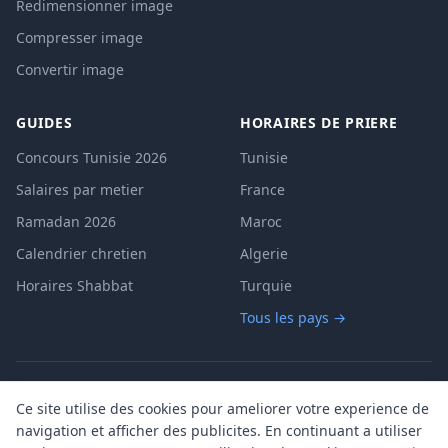
Redimensionner image
Compresser image
Convertir image
GUIDES
HORAIRES DE PRIERE
Concours Tunisie 2026
Tunisie
Salaires par metier
France
Ramadan 2026
Maroc
Calendrier chretien
Algerie
Horaires Shabbat
Turquie
Tous les pays →
A propos
Contact
Mentions legales
|
|
|
Ce site utilise des cookies pour ameliorer votre experience de
Politique de confidentialite
Cookies
CGU
|
|
navigation et afficher des publicites. En continuant a utiliser