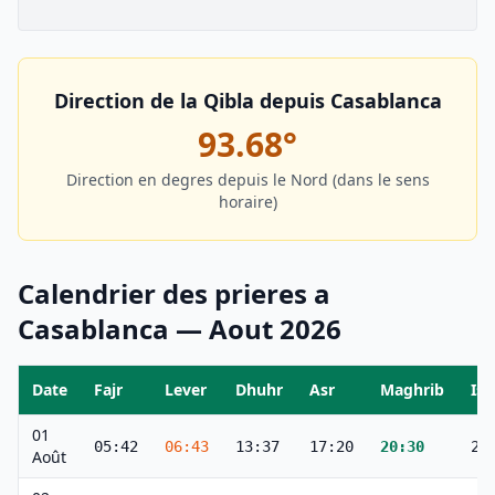
Direction de la Qibla depuis
Casablanca
93.68
°
Direction en degres depuis le Nord (dans le sens
horaire)
Calendrier des prieres a
Casablanca
—
Aout
2026
Date
Fajr
Lever
Dhuhr
Asr
Maghrib
Ish
01
05:42
06:43
13:37
17:20
20:30
21
Août