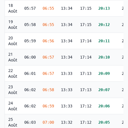
18
05:57
06:55
13:34
17:15
20:13
21
Août
19
05:58
06:55
13:34
17:15
20:12
21
Août
20
05:59
06:56
13:34
17:14
20:11
21
Août
21
06:00
06:57
13:34
17:14
20:10
21
Août
22
06:01
06:57
13:33
17:13
20:09
21
Août
23
06:02
06:58
13:33
17:13
20:07
21
Août
24
06:02
06:59
13:33
17:12
20:06
21
Août
25
06:03
07:00
13:32
17:12
20:05
21
Août