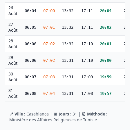
26
06:04
07:00
13:32
17:11
20:04
21
Août
27
06:05
07:01
13:32
17:11
20:02
20
Août
28
06:06
07:02
13:32
17:10
20:01
20
Août
29
06:06
07:02
13:31
17:10
20:00
20
Août
30
06:07
07:03
13:31
17:09
19:59
20
Août
31
06:08
07:04
13:31
17:08
19:57
20
Août
📍 Ville :
Casablanca
|
📅 Jours :
31
|
⏰ Méthode :
Ministère des Affaires Religieuses de Tunisie