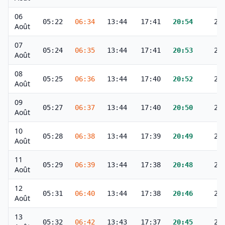
06
05:22
06:34
13:44
17:41
20:54
22
Août
07
05:24
06:35
13:44
17:41
20:53
22
Août
08
05:25
06:36
13:44
17:40
20:52
22
Août
09
05:27
06:37
13:44
17:40
20:50
22
Août
10
05:28
06:38
13:44
17:39
20:49
21
Août
11
05:29
06:39
13:44
17:38
20:48
21
Août
12
05:31
06:40
13:44
17:38
20:46
21
Août
13
05:32
06:42
13:43
17:37
20:45
21