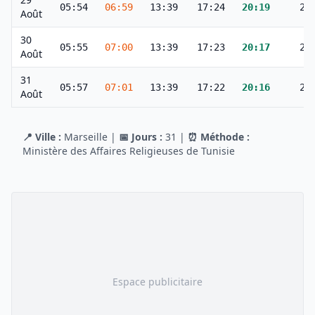
05:54
06:59
13:39
17:24
20:19
21
Août
30
05:55
07:00
13:39
17:23
20:17
21
Août
31
05:57
07:01
13:39
17:22
20:16
21
Août
📍 Ville :
Marseille
|
📅 Jours :
31
|
⏰ Méthode :
Ministère des Affaires Religieuses de Tunisie
Espace publicitaire