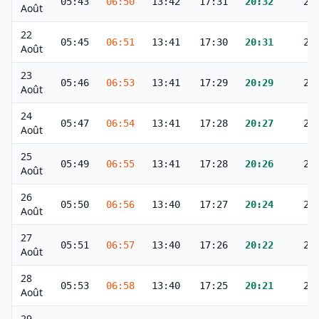
05:43
06:50
13:42
17:31
20:32
21
Août
22
05:45
06:51
13:41
17:30
20:31
21
Août
23
05:46
06:53
13:41
17:29
20:29
21
Août
24
05:47
06:54
13:41
17:28
20:27
21
Août
25
05:49
06:55
13:41
17:28
20:26
21
Août
26
05:50
06:56
13:40
17:27
20:24
21
Août
27
05:51
06:57
13:40
17:26
20:22
21
Août
28
05:53
06:58
13:40
17:25
20:21
21
Août
29