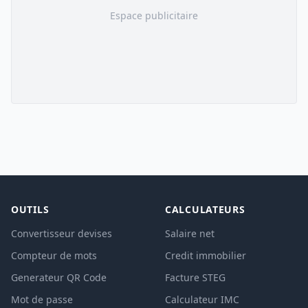
Espace publicitaire
OUTILS
CALCULATEURS
Convertisseur devises
Salaire net
Compteur de mots
Credit immobilier
Generateur QR Code
Facture STEG
Mot de passe
Calculateur IMC