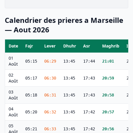
Calendrier des prieres a
Marseille
—
Aout
2026
Date
Fajr
Lever
Dhuhr
Asr
Maghrib
Ish
01
05:15
06:29
13:45
17:44
21:01
22
Août
02
05:17
06:30
13:45
17:43
20:59
22
Août
03
05:18
06:31
13:45
17:43
20:58
22
Août
04
05:20
06:32
13:45
17:42
20:57
22
Août
05
05:21
06:33
13:45
17:42
20:56
22
Août