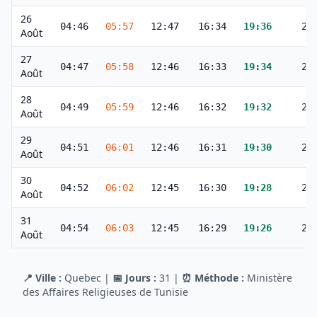
26
04:46
05:57
12:47
16:34
19:36
20
Août
27
04:47
05:58
12:46
16:33
19:34
20
Août
28
04:49
05:59
12:46
16:32
19:32
20
Août
29
04:51
06:01
12:46
16:31
19:30
20
Août
30
04:52
06:02
12:45
16:30
19:28
20
Août
31
04:54
06:03
12:45
16:29
19:26
20
Août
📍 Ville :
Quebec
|
📅 Jours :
31
|
⏰ Méthode :
Ministère
des Affaires Religieuses de Tunisie