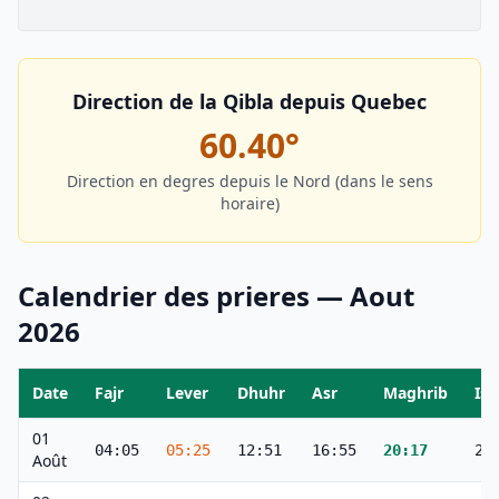
Direction de la Qibla depuis
Quebec
60.40
°
Direction en degres depuis le Nord (dans le sens
horaire)
Calendrier des prieres —
Aout
2026
Date
Fajr
Lever
Dhuhr
Asr
Maghrib
Ish
01
04:05
05:25
12:51
16:55
20:17
21
Août