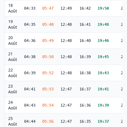
18
04:33
05:47
12:49
16:42
19:50
21
Août
19
04:35
05:48
12:48
16:41
19:48
21
Août
20
04:36
05:49
12:48
16:40
19:46
20
Août
21
04:38
05:50
12:48
16:39
19:45
20
Août
22
04:39
05:52
12:48
16:38
19:43
20
Août
23
04:41
05:53
12:47
16:37
19:41
20
Août
24
04:43
05:54
12:47
16:36
19:39
20
Août
25
04:44
05:56
12:47
16:35
19:37
20
Août