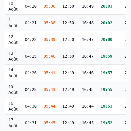
10
04:20
05:36
12:50
16:49
20:03
21
Août
11
04:21
05:38
12:50
16:48
20:02
21
Août
12
04:23
05:39
12:50
16:47
20:00
21
Août
13
04:25
05:40
12:50
16:47
19:59
21
Août
14
04:26
05:41
12:49
16:46
19:57
21
Août
15
04:28
05:43
12:49
16:45
19:55
21
Août
16
04:30
05:44
12:49
16:44
19:53
21
Août
17
04:31
05:45
12:49
16:43
19:52
21
Août