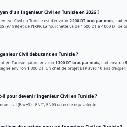
oyen d'un
Ingenieur Civil
en Tunisie en 2026 ?
enieur Civil
en Tunisie est d'environ
2 200 DT
brut par mois
, soit 
S (9,18%) et de l'IRPP. La fourchette va de
1 500 DT
a
4 000 DT
selon
genieur Civil
debutant en Tunisie ?
nt en Tunisie gagne environ
1 300 DT
brut par mois
, soit environ
gagne environ 1 300 DT. Un chef de projet BTP avec 10 ans d'exper
-il pour devenir
Ingenieur Civil
en Tunisie ?
nie civil (Bac+5) - ENIT, ENIG ou ecole equivalente
pectives de carriere pour un
Ingenieur Civil
en Tunisie ?