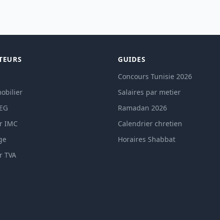
TEURS
GUIDES
Concours Tunisie 2026
obilier
Salaires par metier
TEG
Ramadan 2026
r IMC
Calendrier chretien
ge
Horaires Shabbat
r TVA