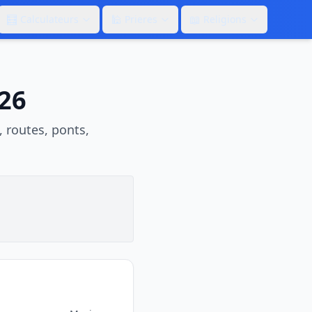
🧮
🕌
📖
Calculateurs
Prieres
Religions
026
, routes, ponts,