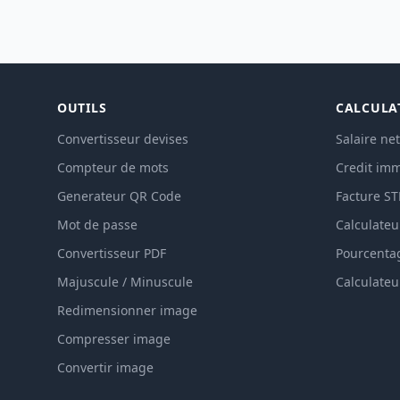
OUTILS
CALCULA
Convertisseur devises
Salaire net
Compteur de mots
Credit imm
Generateur QR Code
Facture S
Mot de passe
Calculateu
Convertisseur PDF
Pourcenta
Majuscule / Minuscule
Calculateu
Redimensionner image
Compresser image
Convertir image