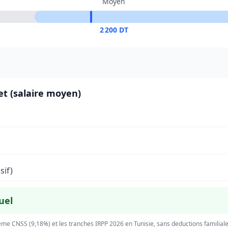
Moyen
2 200 DT
net (salaire moyen)
sif)
uel
eme CNSS (9,18%) et les tranches IRPP 2026 en Tunisie, sans deductions familiale