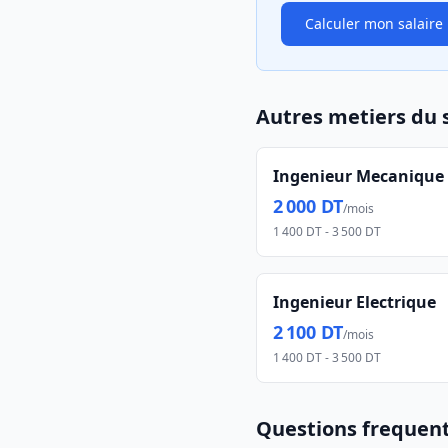
Calculer mon salaire
Autres metiers du 
Ingenieur Mecanique
2 000 DT
/mois
1 400 DT
-
3 500 DT
Ingenieur Electrique
2 100 DT
/mois
1 400 DT
-
3 500 DT
Questions frequen