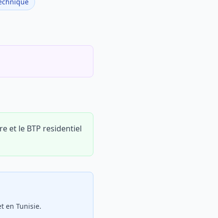
echnique
e et le BTP residentiel
t en Tunisie.