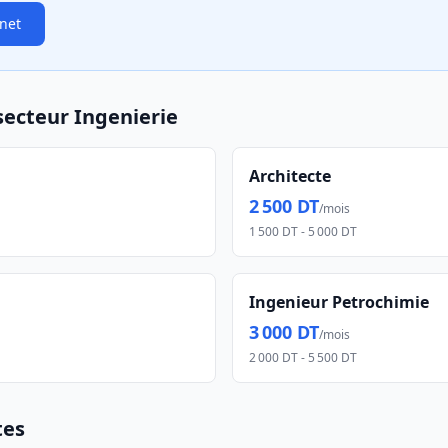
 net
secteur
Ingenierie
Architecte
2 500 DT
/mois
1 500 DT
-
5 000 DT
Ingenieur Petrochimie
3 000 DT
/mois
2 000 DT
-
5 500 DT
tes