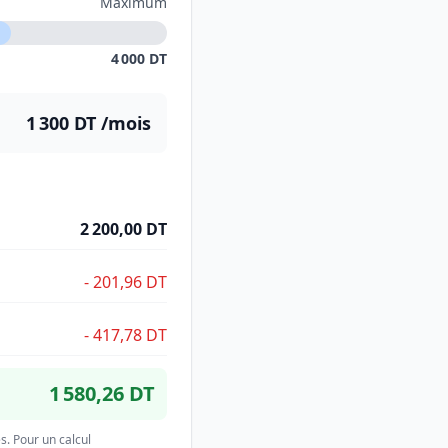
Maximum
4 000 DT
1 300 DT
/mois
2 200,00 DT
-
201,96 DT
-
417,78 DT
1 580,26 DT
s. Pour un calcul