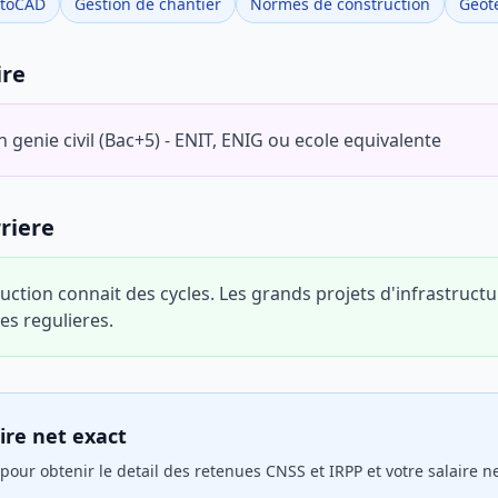
toCAD
Gestion de chantier
Normes de construction
Geot
ire
 genie civil (Bac+5) - ENIT, ENIG ou ecole equivalente
riere
uction connait des cycles. Les grands projets d'infrastructur
es regulieres.
ire net exact
 pour obtenir le detail des retenues CNSS et IRPP et votre salaire ne