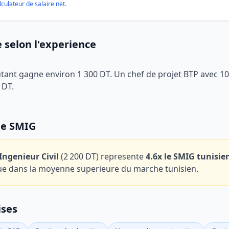
lculateur de salaire net
.
e selon l'experience
utant gagne environ 1 300 DT. Un chef de projet BTP avec 1
 DT.
le SMIG
Ingenieur Civil
(
2 200 DT
) represente
4.6
x le SMIG tunisie
tue dans la moyenne superieure du marche tunisien.
ises