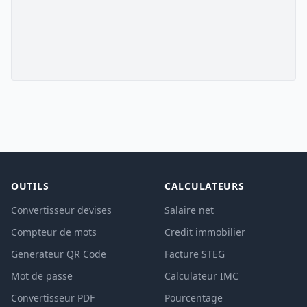
OUTILS
CALCULATEURS
Convertisseur devises
Salaire net
Compteur de mots
Credit immobilier
Generateur QR Code
Facture STEG
Mot de passe
Calculateur IMC
Convertisseur PDF
Pourcentage