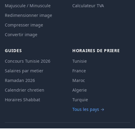
Majuscule / Minuscule
Calculateur TVA
Redimensionner image
Compresser image
Convertir image
GUIDES
HORAIRES DE PRIERE
Concours Tunisie 2026
Tunisie
Salaires par metier
France
Ramadan 2026
Maroc
Calendrier chretien
Algerie
Horaires Shabbat
Turquie
Tous les pays →
A propos
Contact
Mentions legales
|
|
|