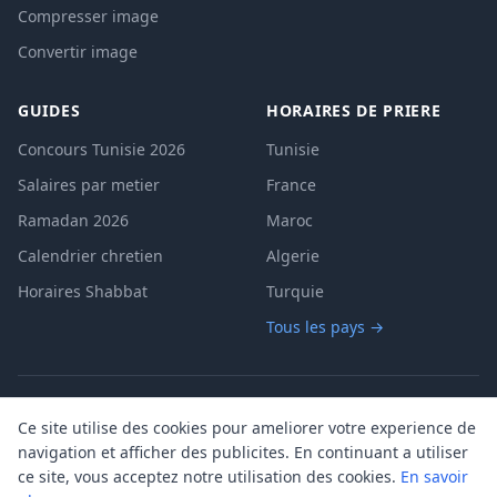
Compresser image
Convertir image
GUIDES
HORAIRES DE PRIERE
Concours Tunisie 2026
Tunisie
Salaires par metier
France
Ramadan 2026
Maroc
Calendrier chretien
Algerie
Horaires Shabbat
Turquie
Tous les pays →
A propos
Contact
Mentions legales
|
|
|
Ce site utilise des cookies pour ameliorer votre experience de
Politique de confidentialite
Cookies
CGU
|
|
navigation et afficher des publicites. En continuant a utiliser
ce site, vous acceptez notre utilisation des cookies.
En savoir