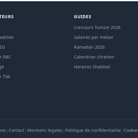
TEURS
GUIDES
Concours Tunisie 2026
obilier
Salaires par metier
TEG
Ramadan 2026
r IMC
Calendrier chretien
ge
Horaires Shabbat
r TVA
pos
Contact
Mentions legales
Politique de confidentialite
Cookie
|
|
|
|